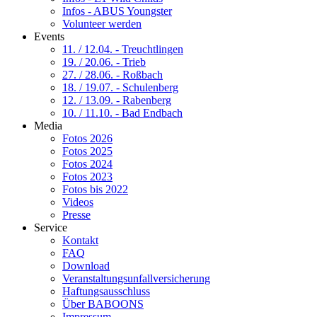
Infos - ABUS Youngster
Volunteer werden
Events
11. / 12.04. - Treuchtlingen
19. / 20.06. - Trieb
27. / 28.06. - Roßbach
18. / 19.07. - Schulenberg
12. / 13.09. - Rabenberg
10. / 11.10. - Bad Endbach
Media
Fotos 2026
Fotos 2025
Fotos 2024
Fotos 2023
Fotos bis 2022
Videos
Presse
Service
Kontakt
FAQ
Download
Veranstaltungsunfallversicherung
Haftungsausschluss
Über BABOONS
Impressum