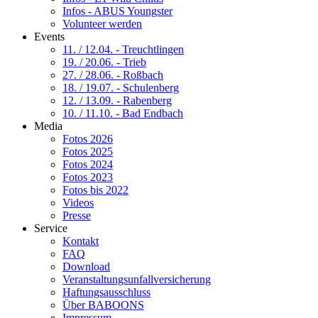
Infos - ABUS Youngster
Volunteer werden
Events
11. / 12.04. - Treuchtlingen
19. / 20.06. - Trieb
27. / 28.06. - Roßbach
18. / 19.07. - Schulenberg
12. / 13.09. - Rabenberg
10. / 11.10. - Bad Endbach
Media
Fotos 2026
Fotos 2025
Fotos 2024
Fotos 2023
Fotos bis 2022
Videos
Presse
Service
Kontakt
FAQ
Download
Veranstaltungsunfallversicherung
Haftungsausschluss
Über BABOONS
Impressum