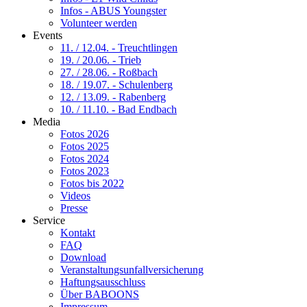
Infos - ABUS Youngster
Volunteer werden
Events
11. / 12.04. - Treuchtlingen
19. / 20.06. - Trieb
27. / 28.06. - Roßbach
18. / 19.07. - Schulenberg
12. / 13.09. - Rabenberg
10. / 11.10. - Bad Endbach
Media
Fotos 2026
Fotos 2025
Fotos 2024
Fotos 2023
Fotos bis 2022
Videos
Presse
Service
Kontakt
FAQ
Download
Veranstaltungsunfallversicherung
Haftungsausschluss
Über BABOONS
Impressum