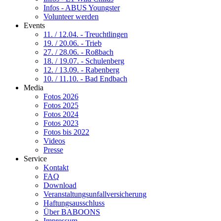
Infos - ABUS Youngster
Volunteer werden
Events
11. / 12.04. - Treuchtlingen
19. / 20.06. - Trieb
27. / 28.06. - Roßbach
18. / 19.07. - Schulenberg
12. / 13.09. - Rabenberg
10. / 11.10. - Bad Endbach
Media
Fotos 2026
Fotos 2025
Fotos 2024
Fotos 2023
Fotos bis 2022
Videos
Presse
Service
Kontakt
FAQ
Download
Veranstaltungsunfallversicherung
Haftungsausschluss
Über BABOONS
Impressum