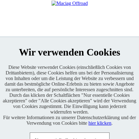
Wir verwenden Cookies
Diese Website verwendet Cookies (einschließlich Cookies von
Drittanbietern), diese Cookies helfen uns bei der Personalisierung
Enduro One Series Partner
von Inhalten oder um die Leistung der Website zu verbessern und
damit das bestmögliche Online-Erlebnis zu bieten sowie Angebote
zu unterbreiten, die auf persönliche Interessen zugeschnitten sind.
Durch das klicken der Schaltflächen "Nur essentielle Cookies
akzeptieren" oder "Alle Cookies akzeptieren" wird der Verwendung
von Cookies zugestimmt. Die Einwilligung kann jederzeit
widerrufen werden.
Für weitere Informationen zu unserer Datenschutzerklärung und der
Copyright © 2021 BABOONS GmbH. Alle Rechte vorbehalten.
Verwendung von Cookies bitte
hier klicken
.
Keine Haftung und kein Anspruch auf Vollständigkeit sowie
Richtigkeit von Inhalten, Berichten und Kommentaren.