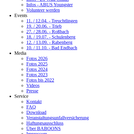
Infos - ABUS Youngster
Volunteer werden
Events
11. / 12.04. - Treuchtlingen
19. / 20.06. - Trieb
27. / 28.06. - Roßbach
18. / 19.07. - Schulenberg
12. / 13.09. - Rabenberg
10. / 11.10. - Bad Endbach
Media
Fotos 2026
Fotos 2025
Fotos 2024
Fotos 2023
Fotos bis 2022
Videos
Presse
Service
Kontakt
FAQ
Download
Veranstaltungsunfallversicherung
Haftungsausschluss
Über BABOONS
Impressum