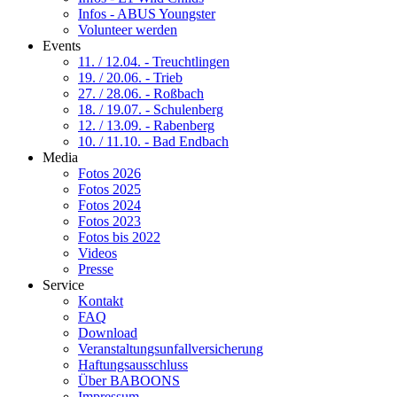
Infos - ABUS Youngster
Volunteer werden
Events
11. / 12.04. - Treuchtlingen
19. / 20.06. - Trieb
27. / 28.06. - Roßbach
18. / 19.07. - Schulenberg
12. / 13.09. - Rabenberg
10. / 11.10. - Bad Endbach
Media
Fotos 2026
Fotos 2025
Fotos 2024
Fotos 2023
Fotos bis 2022
Videos
Presse
Service
Kontakt
FAQ
Download
Veranstaltungsunfallversicherung
Haftungsausschluss
Über BABOONS
Impressum