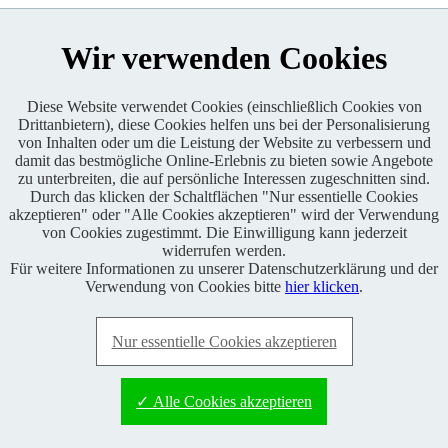
Wir verwenden Cookies
Diese Website verwendet Cookies (einschließlich Cookies von
Drittanbietern), diese Cookies helfen uns bei der Personalisierung
von Inhalten oder um die Leistung der Website zu verbessern und
Enduro One Series Partner
damit das bestmögliche Online-Erlebnis zu bieten sowie Angebote
zu unterbreiten, die auf persönliche Interessen zugeschnitten sind.
Durch das klicken der Schaltflächen "Nur essentielle Cookies
akzeptieren" oder "Alle Cookies akzeptieren" wird der Verwendung
von Cookies zugestimmt. Die Einwilligung kann jederzeit
widerrufen werden.
Für weitere Informationen zu unserer Datenschutzerklärung und der
Copyright © 2021 BABOONS GmbH. Alle Rechte vorbehalten.
Verwendung von Cookies bitte
hier klicken
.
Keine Haftung und kein Anspruch auf Vollständigkeit sowie
Richtigkeit von Inhalten, Berichten und Kommentaren.
Nur essentielle Cookies akzeptieren
FAQ
|
Impressum
|
Datenschutz
|
RSS-Feed
|
Presse
|
World of
BABOONS
|
Admin
✓ Alle Cookies akzeptieren