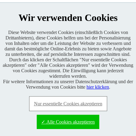
Wir verwenden Cookies
Diese Website verwendet Cookies (einschließlich Cookies von
Drittanbietern), diese Cookies helfen uns bei der Personalisierung
von Inhalten oder um die Leistung der Website zu verbessern und
Enduro One Series Partner
damit das bestmögliche Online-Erlebnis zu bieten sowie Angebote
zu unterbreiten, die auf persönliche Interessen zugeschnitten sind.
Durch das klicken der Schaltflächen "Nur essentielle Cookies
akzeptieren" oder "Alle Cookies akzeptieren" wird der Verwendung
von Cookies zugestimmt. Die Einwilligung kann jederzeit
widerrufen werden.
Für weitere Informationen zu unserer Datenschutzerklärung und der
Copyright © 2021 BABOONS GmbH. Alle Rechte vorbehalten.
Verwendung von Cookies bitte
hier klicken
.
Keine Haftung und kein Anspruch auf Vollständigkeit sowie
Richtigkeit von Inhalten, Berichten und Kommentaren.
Nur essentielle Cookies akzeptieren
FAQ
|
Impressum
|
Datenschutz
|
RSS-Feed
|
Presse
|
World of
BABOONS
|
Admin
✓ Alle Cookies akzeptieren