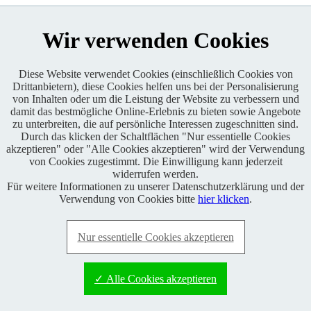
Wir verwenden Cookies
Diese Website verwendet Cookies (einschließlich Cookies von
Drittanbietern), diese Cookies helfen uns bei der Personalisierung
von Inhalten oder um die Leistung der Website zu verbessern und
Enduro One Series Partner
damit das bestmögliche Online-Erlebnis zu bieten sowie Angebote
zu unterbreiten, die auf persönliche Interessen zugeschnitten sind.
Durch das klicken der Schaltflächen "Nur essentielle Cookies
akzeptieren" oder "Alle Cookies akzeptieren" wird der Verwendung
von Cookies zugestimmt. Die Einwilligung kann jederzeit
widerrufen werden.
Für weitere Informationen zu unserer Datenschutzerklärung und der
Copyright © 2021 BABOONS GmbH. Alle Rechte vorbehalten.
Verwendung von Cookies bitte
hier klicken
.
Keine Haftung und kein Anspruch auf Vollständigkeit sowie
Richtigkeit von Inhalten, Berichten und Kommentaren.
Nur essentielle Cookies akzeptieren
FAQ
|
Impressum
|
Datenschutz
|
RSS-Feed
|
Presse
|
World of
BABOONS
|
Admin
✓ Alle Cookies akzeptieren