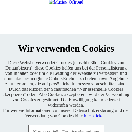
Wir verwenden Cookies
Diese Website verwendet Cookies (einschließlich Cookies von
Drittanbietern), diese Cookies helfen uns bei der Personalisierung
Enduro One Series Partner
von Inhalten oder um die Leistung der Website zu verbessern und
damit das bestmögliche Online-Erlebnis zu bieten sowie Angebote
zu unterbreiten, die auf persönliche Interessen zugeschnitten sind.
Durch das klicken der Schaltflächen "Nur essentielle Cookies
akzeptieren" oder "Alle Cookies akzeptieren" wird der Verwendung
von Cookies zugestimmt. Die Einwilligung kann jederzeit
widerrufen werden.
Für weitere Informationen zu unserer Datenschutzerklärung und der
Copyright © 2021 BABOONS GmbH. Alle Rechte vorbehalten.
Verwendung von Cookies bitte
hier klicken
.
Keine Haftung und kein Anspruch auf Vollständigkeit sowie
Richtigkeit von Inhalten, Berichten und Kommentaren.
Nur essentielle Cookies akzeptieren