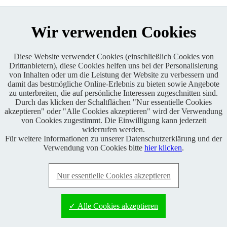
Wir verwenden Cookies
Diese Website verwendet Cookies (einschließlich Cookies von
Drittanbietern), diese Cookies helfen uns bei der Personalisierung
Enduro One Series Partner
von Inhalten oder um die Leistung der Website zu verbessern und
damit das bestmögliche Online-Erlebnis zu bieten sowie Angebote
zu unterbreiten, die auf persönliche Interessen zugeschnitten sind.
Durch das klicken der Schaltflächen "Nur essentielle Cookies
akzeptieren" oder "Alle Cookies akzeptieren" wird der Verwendung
von Cookies zugestimmt. Die Einwilligung kann jederzeit
widerrufen werden.
Für weitere Informationen zu unserer Datenschutzerklärung und der
Copyright © 2021 BABOONS GmbH. Alle Rechte vorbehalten.
Verwendung von Cookies bitte
hier klicken
.
Keine Haftung und kein Anspruch auf Vollständigkeit sowie
Richtigkeit von Inhalten, Berichten und Kommentaren.
Nur essentielle Cookies akzeptieren
FAQ
|
Impressum
|
Datenschutz
|
RSS-Feed
|
Presse
|
World of
BABOONS
|
Admin
✓ Alle Cookies akzeptieren