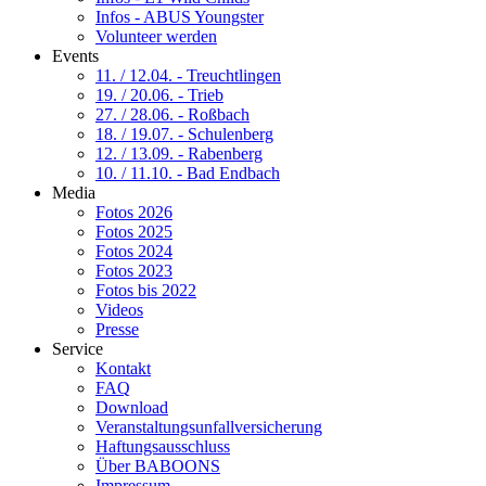
Infos - ABUS Youngster
Volunteer werden
Events
11. / 12.04. - Treuchtlingen
19. / 20.06. - Trieb
27. / 28.06. - Roßbach
18. / 19.07. - Schulenberg
12. / 13.09. - Rabenberg
10. / 11.10. - Bad Endbach
Media
Fotos 2026
Fotos 2025
Fotos 2024
Fotos 2023
Fotos bis 2022
Videos
Presse
Service
Kontakt
FAQ
Download
Veranstaltungsunfallversicherung
Haftungsausschluss
Über BABOONS
Impressum