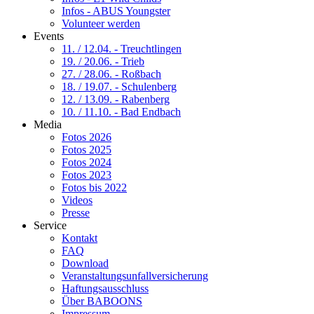
Infos - ABUS Youngster
Volunteer werden
Events
11. / 12.04. - Treuchtlingen
19. / 20.06. - Trieb
27. / 28.06. - Roßbach
18. / 19.07. - Schulenberg
12. / 13.09. - Rabenberg
10. / 11.10. - Bad Endbach
Media
Fotos 2026
Fotos 2025
Fotos 2024
Fotos 2023
Fotos bis 2022
Videos
Presse
Service
Kontakt
FAQ
Download
Veranstaltungsunfallversicherung
Haftungsausschluss
Über BABOONS
Impressum