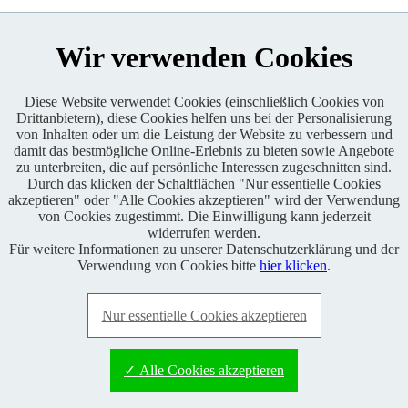
Wir verwenden Cookies
Diese Website verwendet Cookies (einschließlich Cookies von
Drittanbietern), diese Cookies helfen uns bei der Personalisierung
Enduro One Series Partner
von Inhalten oder um die Leistung der Website zu verbessern und
damit das bestmögliche Online-Erlebnis zu bieten sowie Angebote
zu unterbreiten, die auf persönliche Interessen zugeschnitten sind.
Durch das klicken der Schaltflächen "Nur essentielle Cookies
akzeptieren" oder "Alle Cookies akzeptieren" wird der Verwendung
von Cookies zugestimmt. Die Einwilligung kann jederzeit
widerrufen werden.
Für weitere Informationen zu unserer Datenschutzerklärung und der
Copyright © 2021 BABOONS GmbH. Alle Rechte vorbehalten.
Verwendung von Cookies bitte
hier klicken
.
Keine Haftung und kein Anspruch auf Vollständigkeit sowie
Richtigkeit von Inhalten, Berichten und Kommentaren.
Nur essentielle Cookies akzeptieren
FAQ
|
Impressum
|
Datenschutz
|
RSS-Feed
|
Presse
|
World of
BABOONS
|
Admin
✓ Alle Cookies akzeptieren