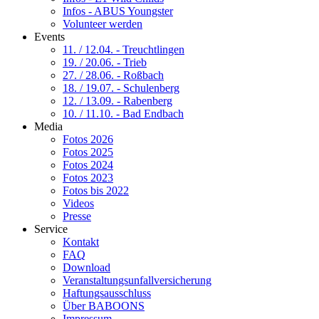
Infos - ABUS Youngster
Volunteer werden
Events
11. / 12.04. - Treuchtlingen
19. / 20.06. - Trieb
27. / 28.06. - Roßbach
18. / 19.07. - Schulenberg
12. / 13.09. - Rabenberg
10. / 11.10. - Bad Endbach
Media
Fotos 2026
Fotos 2025
Fotos 2024
Fotos 2023
Fotos bis 2022
Videos
Presse
Service
Kontakt
FAQ
Download
Veranstaltungsunfallversicherung
Haftungsausschluss
Über BABOONS
Impressum