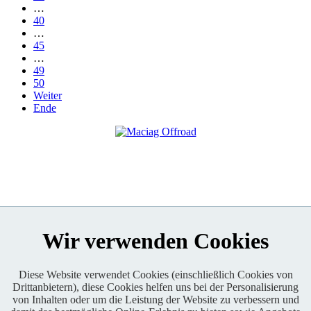
…
40
…
45
…
49
50
Weiter
Ende
Wir verwenden Cookies
Diese Website verwendet Cookies (einschließlich Cookies von
Drittanbietern), diese Cookies helfen uns bei der Personalisierung
Enduro One Series Partner
von Inhalten oder um die Leistung der Website zu verbessern und