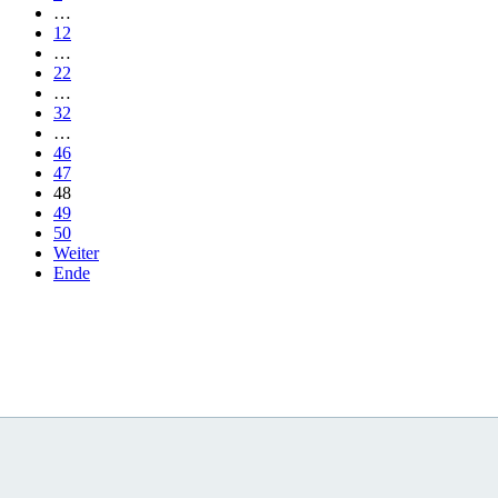
…
12
…
22
…
32
…
46
47
48
49
50
Weiter
Ende