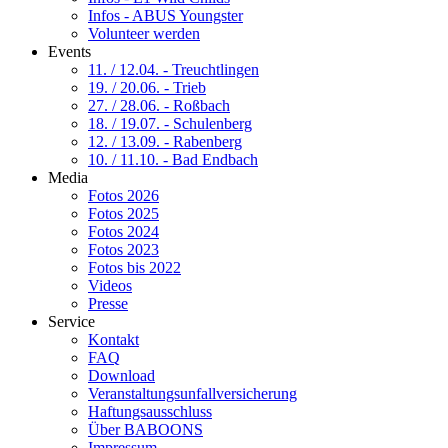
Infos - ABUS Youngster
Volunteer werden
Events
11. / 12.04. - Treuchtlingen
19. / 20.06. - Trieb
27. / 28.06. - Roßbach
18. / 19.07. - Schulenberg
12. / 13.09. - Rabenberg
10. / 11.10. - Bad Endbach
Media
Fotos 2026
Fotos 2025
Fotos 2024
Fotos 2023
Fotos bis 2022
Videos
Presse
Service
Kontakt
FAQ
Download
Veranstaltungsunfallversicherung
Haftungsausschluss
Über BABOONS
Impressum