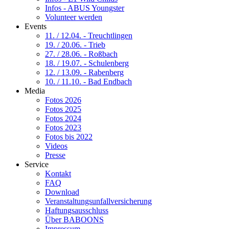
Infos - ABUS Youngster
Volunteer werden
Events
11. / 12.04. - Treuchtlingen
19. / 20.06. - Trieb
27. / 28.06. - Roßbach
18. / 19.07. - Schulenberg
12. / 13.09. - Rabenberg
10. / 11.10. - Bad Endbach
Media
Fotos 2026
Fotos 2025
Fotos 2024
Fotos 2023
Fotos bis 2022
Videos
Presse
Service
Kontakt
FAQ
Download
Veranstaltungsunfallversicherung
Haftungsausschluss
Über BABOONS
Impressum