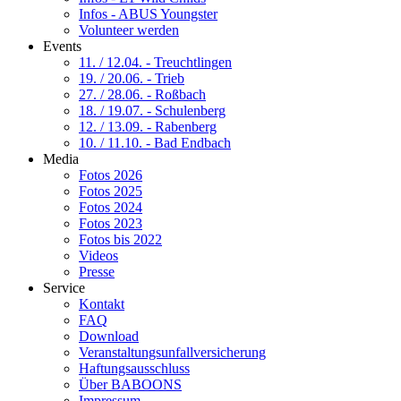
Infos - ABUS Youngster
Volunteer werden
Events
11. / 12.04. - Treuchtlingen
19. / 20.06. - Trieb
27. / 28.06. - Roßbach
18. / 19.07. - Schulenberg
12. / 13.09. - Rabenberg
10. / 11.10. - Bad Endbach
Media
Fotos 2026
Fotos 2025
Fotos 2024
Fotos 2023
Fotos bis 2022
Videos
Presse
Service
Kontakt
FAQ
Download
Veranstaltungsunfallversicherung
Haftungsausschluss
Über BABOONS
Impressum