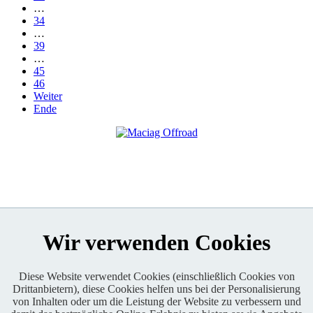
…
34
…
39
…
45
46
Weiter
Ende
Wir verwenden Cookies
Diese Website verwendet Cookies (einschließlich Cookies von
Drittanbietern), diese Cookies helfen uns bei der Personalisierung
Enduro One Series Partner
von Inhalten oder um die Leistung der Website zu verbessern und