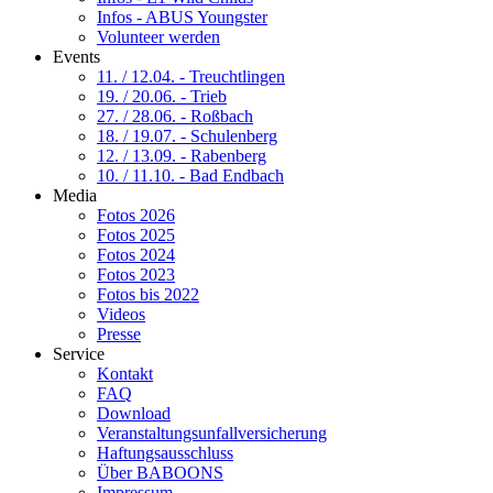
Infos - ABUS Youngster
Volunteer werden
Events
11. / 12.04. - Treuchtlingen
19. / 20.06. - Trieb
27. / 28.06. - Roßbach
18. / 19.07. - Schulenberg
12. / 13.09. - Rabenberg
10. / 11.10. - Bad Endbach
Media
Fotos 2026
Fotos 2025
Fotos 2024
Fotos 2023
Fotos bis 2022
Videos
Presse
Service
Kontakt
FAQ
Download
Veranstaltungsunfallversicherung
Haftungsausschluss
Über BABOONS
Impressum