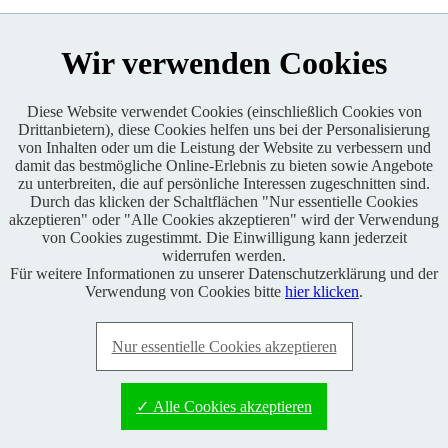
Wir verwenden Cookies
Diese Website verwendet Cookies (einschließlich Cookies von
Drittanbietern), diese Cookies helfen uns bei der Personalisierung
Enduro One Series Partner
von Inhalten oder um die Leistung der Website zu verbessern und
damit das bestmögliche Online-Erlebnis zu bieten sowie Angebote
zu unterbreiten, die auf persönliche Interessen zugeschnitten sind.
Durch das klicken der Schaltflächen "Nur essentielle Cookies
akzeptieren" oder "Alle Cookies akzeptieren" wird der Verwendung
von Cookies zugestimmt. Die Einwilligung kann jederzeit
widerrufen werden.
Für weitere Informationen zu unserer Datenschutzerklärung und der
Copyright © 2021 BABOONS GmbH. Alle Rechte vorbehalten.
Verwendung von Cookies bitte
hier klicken
.
Keine Haftung und kein Anspruch auf Vollständigkeit sowie
Richtigkeit von Inhalten, Berichten und Kommentaren.
Nur essentielle Cookies akzeptieren
FAQ
|
Impressum
|
Datenschutz
|
RSS-Feed
|
Presse
|
World of
BABOONS
|
Admin
✓ Alle Cookies akzeptieren