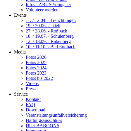
Infos - ABUS Youngster
Volunteer werden
Events
11. / 12.04. - Treuchtlingen
19. / 20.06. - Trieb
27. / 28.06. - Roßbach
18. / 19.07. - Schulenberg
12. / 13.09. - Rabenberg
10. / 11.10. - Bad Endbach
Media
Fotos 2026
Fotos 2025
Fotos 2024
Fotos 2023
Fotos bis 2022
Videos
Presse
Service
Kontakt
FAQ
Download
Veranstaltungsunfallversicherung
Haftungsausschluss
Über BABOONS
Impressum