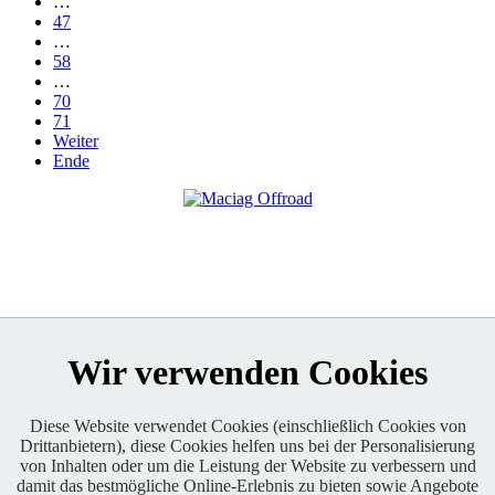
…
47
…
58
…
70
71
Weiter
Ende
Wir verwenden Cookies
Diese Website verwendet Cookies (einschließlich Cookies von
Drittanbietern), diese Cookies helfen uns bei der Personalisierung
Enduro One Series Partner
von Inhalten oder um die Leistung der Website zu verbessern und
damit das bestmögliche Online-Erlebnis zu bieten sowie Angebote