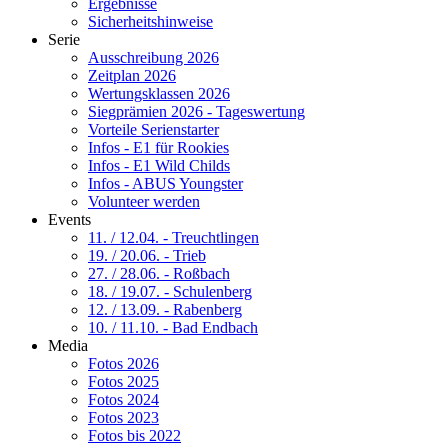
Ergebnisse
Sicherheitshinweise
Serie
Ausschreibung 2026
Zeitplan 2026
Wertungsklassen 2026
Siegprämien 2026 - Tageswertung
Vorteile Serienstarter
Infos - E1 für Rookies
Infos - E1 Wild Childs
Infos - ABUS Youngster
Volunteer werden
Events
11. / 12.04. - Treuchtlingen
19. / 20.06. - Trieb
27. / 28.06. - Roßbach
18. / 19.07. - Schulenberg
12. / 13.09. - Rabenberg
10. / 11.10. - Bad Endbach
Media
Fotos 2026
Fotos 2025
Fotos 2024
Fotos 2023
Fotos bis 2022