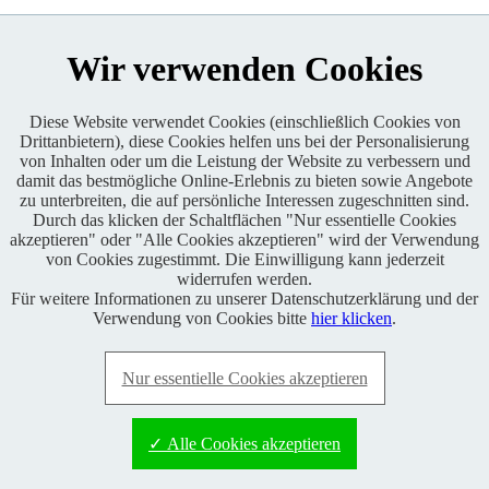
Wir verwenden Cookies
Diese Website verwendet Cookies (einschließlich Cookies von
Drittanbietern), diese Cookies helfen uns bei der Personalisierung
Enduro One Series Partner
von Inhalten oder um die Leistung der Website zu verbessern und
damit das bestmögliche Online-Erlebnis zu bieten sowie Angebote
zu unterbreiten, die auf persönliche Interessen zugeschnitten sind.
Durch das klicken der Schaltflächen "Nur essentielle Cookies
akzeptieren" oder "Alle Cookies akzeptieren" wird der Verwendung
von Cookies zugestimmt. Die Einwilligung kann jederzeit
widerrufen werden.
Für weitere Informationen zu unserer Datenschutzerklärung und der
Copyright © 2021 BABOONS GmbH. Alle Rechte vorbehalten.
Verwendung von Cookies bitte
hier klicken
.
Keine Haftung und kein Anspruch auf Vollständigkeit sowie
Richtigkeit von Inhalten, Berichten und Kommentaren.
Nur essentielle Cookies akzeptieren
FAQ
|
Impressum
|
Datenschutz
|
RSS-Feed
|
Presse
|
World of
BABOONS
|
Admin
✓ Alle Cookies akzeptieren