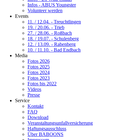
Infos - ABUS Youngster
Volunteer werden
Events
11. / 12.04. - Treuchtlingen
19. / 20.06. - Trieb
27. / 28.06. - Roßbach
18. / 19.07. - Schulenberg
12. / 13.09. - Rabenberg
10. / 11.10. - Bad Endbach
Media
Fotos 2026
Fotos 2025
Fotos 2024
Fotos 2023
Fotos bis 2022
Videos
Presse
Service
Kontakt
FAQ
Download
Veranstaltungsunfallversicherung
Haftungsausschluss
Über BABOONS
Impressum