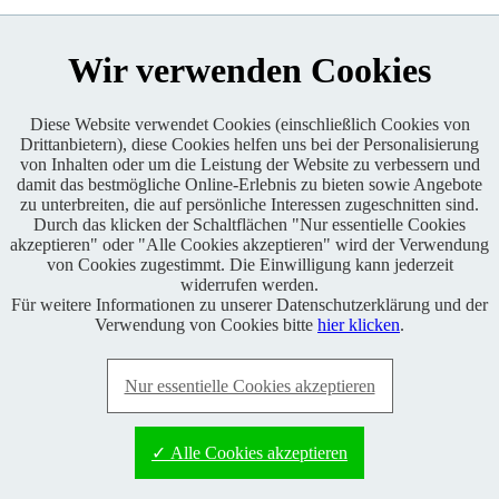
Wir verwenden Cookies
Diese Website verwendet Cookies (einschließlich Cookies von
Drittanbietern), diese Cookies helfen uns bei der Personalisierung
Enduro One Series Partner
von Inhalten oder um die Leistung der Website zu verbessern und
damit das bestmögliche Online-Erlebnis zu bieten sowie Angebote
zu unterbreiten, die auf persönliche Interessen zugeschnitten sind.
Durch das klicken der Schaltflächen "Nur essentielle Cookies
akzeptieren" oder "Alle Cookies akzeptieren" wird der Verwendung
von Cookies zugestimmt. Die Einwilligung kann jederzeit
widerrufen werden.
Für weitere Informationen zu unserer Datenschutzerklärung und der
Copyright © 2021 BABOONS GmbH. Alle Rechte vorbehalten.
Verwendung von Cookies bitte
hier klicken
.
Keine Haftung und kein Anspruch auf Vollständigkeit sowie
Richtigkeit von Inhalten, Berichten und Kommentaren.
Nur essentielle Cookies akzeptieren
FAQ
|
Impressum
|
Datenschutz
|
RSS-Feed
|
Presse
|
World of
BABOONS
|
Admin
✓ Alle Cookies akzeptieren