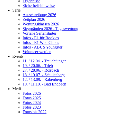
Ergebnisse
Sicherheitshinweise
Serie
Ausschreibung 2026
Zeitplan 2026
Wertungsklassen 2026
Siegprämien 2026 - Tageswertung
Vorteile Serienstarter
Infos - E1 für Rookies
Infos - E1 Wild Childs
Infos - ABUS Youngster
Volunteer werden
Events
11. / 12.04. - Treuchtlingen
19. / 20.06. - Trieb
27. / 28.06. - Roßbach
18. / 19.07. - Schulenberg
12. / 13.09. - Rabenberg
10. / 11.10. - Bad Endbach
Media
Fotos 2026
Fotos 2025
Fotos 2024
Fotos 2023
Fotos bis 2022