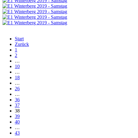
Start
Zurück
1
2
…
10
…
18
…
26
…
36
37
38
39
40
…
43