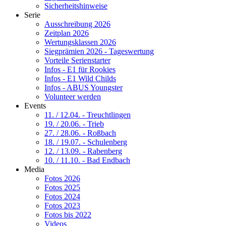
Sicherheitshinweise
Serie
Ausschreibung 2026
Zeitplan 2026
Wertungsklassen 2026
Siegprämien 2026 - Tageswertung
Vorteile Serienstarter
Infos - E1 für Rookies
Infos - E1 Wild Childs
Infos - ABUS Youngster
Volunteer werden
Events
11. / 12.04. - Treuchtlingen
19. / 20.06. - Trieb
27. / 28.06. - Roßbach
18. / 19.07. - Schulenberg
12. / 13.09. - Rabenberg
10. / 11.10. - Bad Endbach
Media
Fotos 2026
Fotos 2025
Fotos 2024
Fotos 2023
Fotos bis 2022
Videos