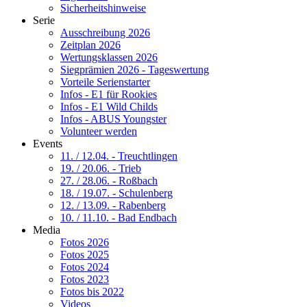
Sicherheitshinweise
Serie
Ausschreibung 2026
Zeitplan 2026
Wertungsklassen 2026
Siegprämien 2026 - Tageswertung
Vorteile Serienstarter
Infos - E1 für Rookies
Infos - E1 Wild Childs
Infos - ABUS Youngster
Volunteer werden
Events
11. / 12.04. - Treuchtlingen
19. / 20.06. - Trieb
27. / 28.06. - Roßbach
18. / 19.07. - Schulenberg
12. / 13.09. - Rabenberg
10. / 11.10. - Bad Endbach
Media
Fotos 2026
Fotos 2025
Fotos 2024
Fotos 2023
Fotos bis 2022
Videos