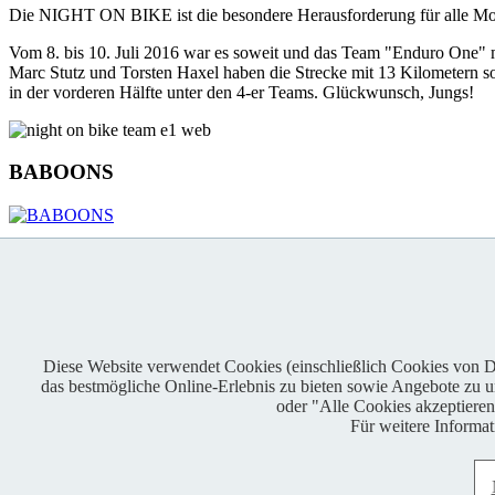
Die NIGHT ON BIKE ist die besondere Herausforderung für alle Moun
Vom 8. bis 10. Juli 2016 war es soweit und das Team "Enduro One" m
Marc Stutz und Torsten Haxel haben die Strecke mit 13 Kilometern so
in der vorderen Hälfte unter den 4-er Teams. Glückwunsch, Jungs!
BABOONS
KONTAKT
Diese Website verwendet Cookies (einschließlich Cookies von Dri
das bestmögliche Online-Erlebnis zu bieten sowie Angebote zu unt
Enduro One Series Partner
oder "Alle Cookies akzeptiere
Für weitere Informa
Copyright © 2021 BABOONS GmbH. Alle Rechte vorbehalten.