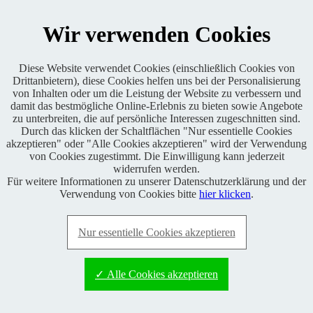
KONTAKT
Wir verwenden Cookies
Diese Website verwendet Cookies (einschließlich Cookies von
Drittanbietern), diese Cookies helfen uns bei der Personalisierung
von Inhalten oder um die Leistung der Website zu verbessern und
Enduro One Series Partner
damit das bestmögliche Online-Erlebnis zu bieten sowie Angebote
zu unterbreiten, die auf persönliche Interessen zugeschnitten sind.
Durch das klicken der Schaltflächen "Nur essentielle Cookies
akzeptieren" oder "Alle Cookies akzeptieren" wird der Verwendung
von Cookies zugestimmt. Die Einwilligung kann jederzeit
widerrufen werden.
Für weitere Informationen zu unserer Datenschutzerklärung und der
Copyright © 2021 BABOONS GmbH. Alle Rechte vorbehalten.
Verwendung von Cookies bitte
hier klicken
.
Keine Haftung und kein Anspruch auf Vollständigkeit sowie
Richtigkeit von Inhalten, Berichten und Kommentaren.
Nur essentielle Cookies akzeptieren
FAQ
|
Impressum
|
Datenschutz
|
RSS-Feed
|
Presse
|
World of
BABOONS
|
Admin
✓ Alle Cookies akzeptieren