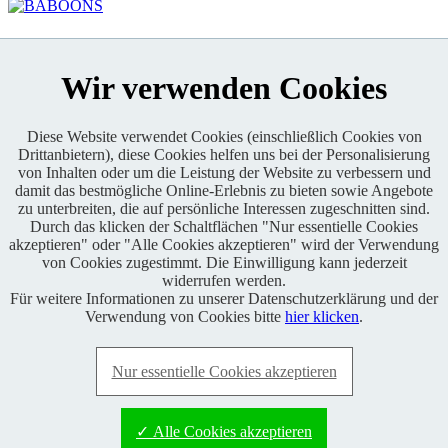
KONTAKT
Wir verwenden Cookies
Diese Website verwendet Cookies (einschließlich Cookies von
Drittanbietern), diese Cookies helfen uns bei der Personalisierung
von Inhalten oder um die Leistung der Website zu verbessern und
Enduro One Series Partner
damit das bestmögliche Online-Erlebnis zu bieten sowie Angebote
zu unterbreiten, die auf persönliche Interessen zugeschnitten sind.
Durch das klicken der Schaltflächen "Nur essentielle Cookies
akzeptieren" oder "Alle Cookies akzeptieren" wird der Verwendung
von Cookies zugestimmt. Die Einwilligung kann jederzeit
widerrufen werden.
Für weitere Informationen zu unserer Datenschutzerklärung und der
Copyright © 2021 BABOONS GmbH. Alle Rechte vorbehalten.
Verwendung von Cookies bitte
hier klicken
.
Keine Haftung und kein Anspruch auf Vollständigkeit sowie
Richtigkeit von Inhalten, Berichten und Kommentaren.
Nur essentielle Cookies akzeptieren
FAQ
|
Impressum
|
Datenschutz
|
RSS-Feed
|
Presse
|
World of
BABOONS
|
Admin
✓ Alle Cookies akzeptieren