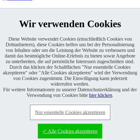
KONTAKT
Wir verwenden Cookies
Diese Website verwendet Cookies (einschließlich Cookies von
Drittanbietern), diese Cookies helfen uns bei der Personalisierung
von Inhalten oder um die Leistung der Website zu verbessern und
Enduro One Series Partner
damit das bestmögliche Online-Erlebnis zu bieten sowie Angebote
zu unterbreiten, die auf persönliche Interessen zugeschnitten sind.
Durch das klicken der Schaltflächen "Nur essentielle Cookies
akzeptieren" oder "Alle Cookies akzeptieren" wird der Verwendung
von Cookies zugestimmt. Die Einwilligung kann jederzeit
widerrufen werden.
Für weitere Informationen zu unserer Datenschutzerklärung und der
Copyright © 2021 BABOONS GmbH. Alle Rechte vorbehalten.
Verwendung von Cookies bitte
hier klicken
.
Keine Haftung und kein Anspruch auf Vollständigkeit sowie
Richtigkeit von Inhalten, Berichten und Kommentaren.
Nur essentielle Cookies akzeptieren
FAQ
|
Impressum
|
Datenschutz
|
RSS-Feed
|
Presse
|
World of
BABOONS
|
Admin
✓ Alle Cookies akzeptieren