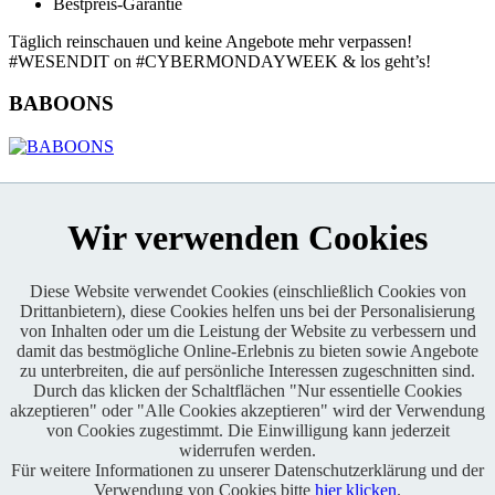
Bestpreis-Garantie
Täglich reinschauen und keine Angebote mehr verpassen!
#WESENDIT on #CYBERMONDAYWEEK & los geht’s!
BABOONS
KONTAKT
Wir verwenden Cookies
Diese Website verwendet Cookies (einschließlich Cookies von
Drittanbietern), diese Cookies helfen uns bei der Personalisierung
von Inhalten oder um die Leistung der Website zu verbessern und
Enduro One Series Partner
damit das bestmögliche Online-Erlebnis zu bieten sowie Angebote
zu unterbreiten, die auf persönliche Interessen zugeschnitten sind.
Durch das klicken der Schaltflächen "Nur essentielle Cookies
akzeptieren" oder "Alle Cookies akzeptieren" wird der Verwendung
von Cookies zugestimmt. Die Einwilligung kann jederzeit
widerrufen werden.
Für weitere Informationen zu unserer Datenschutzerklärung und der
Copyright © 2021 BABOONS GmbH. Alle Rechte vorbehalten.
Verwendung von Cookies bitte
hier klicken
.