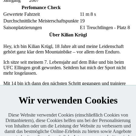
Jahrgang
2007
Perfomance Check
Gewertete Fahrzeit
11 m 8 s
Durchschnittliche Meisterschaftspunkte
19
Saisonplatzierungen
E1 Treuchtlingen - Platz 8
Über Kilian Krügl
Hey, ich bin Kilian Krügl, 18 Jahre alt und meine Leidenschaft
gehört ganz klar dem Mountainbike – vor allem dem Enduro.
Ich sitze seit meinem 7. Lebensjahr auf dem Bike und bin beim
UFC Ellingen groß geworden. Seitdem hat mich der Sport nicht
mehr losgelassen.
Mit 14 bin ich dann den nächsten Schritt gegangen und trainiere
seitdem im Haus der Athleten Nürnberg, wo ich mich gezielt im
Leistungssport weiterentwickle.
Wir verwenden Cookies
Premiumbilder
Diese Website verwendet Cookies (einschließlich Cookies von
Drittanbietern), diese Cookies helfen uns bei der Personalisierung
von Inhalten oder um die Leistung der Website zu verbessern und
Enduro One Series Partner
damit das bestmögliche Online-Erlebnis zu bieten sowie Angebote