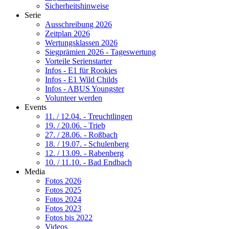
Sicherheitshinweise
Serie
Ausschreibung 2026
Zeitplan 2026
Wertungsklassen 2026
Siegprämien 2026 - Tageswertung
Vorteile Serienstarter
Infos - E1 für Rookies
Infos - E1 Wild Childs
Infos - ABUS Youngster
Volunteer werden
Events
11. / 12.04. - Treuchtlingen
19. / 20.06. - Trieb
27. / 28.06. - Roßbach
18. / 19.07. - Schulenberg
12. / 13.09. - Rabenberg
10. / 11.10. - Bad Endbach
Media
Fotos 2026
Fotos 2025
Fotos 2024
Fotos 2023
Fotos bis 2022
Videos