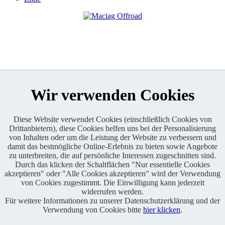
Wir verwenden Cookies
Diese Website verwendet Cookies (einschließlich Cookies von
Drittanbietern), diese Cookies helfen uns bei der Personalisierung
Enduro One Series Partner
von Inhalten oder um die Leistung der Website zu verbessern und
damit das bestmögliche Online-Erlebnis zu bieten sowie Angebote
zu unterbreiten, die auf persönliche Interessen zugeschnitten sind.
Durch das klicken der Schaltflächen "Nur essentielle Cookies
akzeptieren" oder "Alle Cookies akzeptieren" wird der Verwendung
von Cookies zugestimmt. Die Einwilligung kann jederzeit
widerrufen werden.
Für weitere Informationen zu unserer Datenschutzerklärung und der
Copyright © 2021 BABOONS GmbH. Alle Rechte vorbehalten.
Verwendung von Cookies bitte
hier klicken
.
Keine Haftung und kein Anspruch auf Vollständigkeit sowie
Richtigkeit von Inhalten, Berichten und Kommentaren.