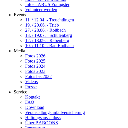
Infos - ABUS Youngster
Volunteer werden
Events
11. / 12.04. - Treuchtlingen
19. / 20.06. - Trieb
27. / 28.06. - Roßbach
18. / 19.07. - Schulenberg
12. / 13.09. - Rabenberg
10. / 11.10. - Bad Endbach
Media
Fotos 2026
Fotos 2025
Fotos 2024
Fotos 2023
Fotos bis 2022
Videos
Presse
Service
Kontakt
FAQ
Download
Veranstaltungsunfallversicherung
Haftungsausschluss
Über BABOONS
Impressum