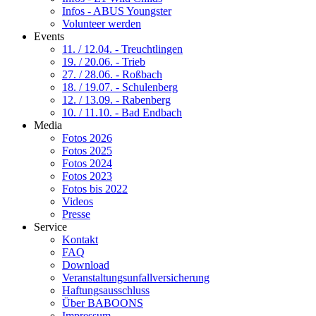
Infos - ABUS Youngster
Volunteer werden
Events
11. / 12.04. - Treuchtlingen
19. / 20.06. - Trieb
27. / 28.06. - Roßbach
18. / 19.07. - Schulenberg
12. / 13.09. - Rabenberg
10. / 11.10. - Bad Endbach
Media
Fotos 2026
Fotos 2025
Fotos 2024
Fotos 2023
Fotos bis 2022
Videos
Presse
Service
Kontakt
FAQ
Download
Veranstaltungsunfallversicherung
Haftungsausschluss
Über BABOONS
Impressum