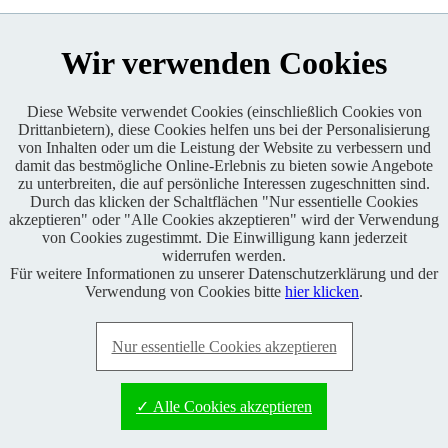
Wir verwenden Cookies
Diese Website verwendet Cookies (einschließlich Cookies von
Drittanbietern), diese Cookies helfen uns bei der Personalisierung
Enduro One Series Partner
von Inhalten oder um die Leistung der Website zu verbessern und
damit das bestmögliche Online-Erlebnis zu bieten sowie Angebote
zu unterbreiten, die auf persönliche Interessen zugeschnitten sind.
Durch das klicken der Schaltflächen "Nur essentielle Cookies
akzeptieren" oder "Alle Cookies akzeptieren" wird der Verwendung
von Cookies zugestimmt. Die Einwilligung kann jederzeit
widerrufen werden.
Für weitere Informationen zu unserer Datenschutzerklärung und der
Copyright © 2021 BABOONS GmbH. Alle Rechte vorbehalten.
Verwendung von Cookies bitte
hier klicken
.
Keine Haftung und kein Anspruch auf Vollständigkeit sowie
Richtigkeit von Inhalten, Berichten und Kommentaren.
Nur essentielle Cookies akzeptieren
FAQ
|
Impressum
|
Datenschutz
|
RSS-Feed
|
Presse
|
World of
BABOONS
|
Admin
✓ Alle Cookies akzeptieren