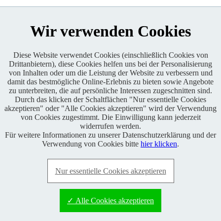
Wir verwenden Cookies
Diese Website verwendet Cookies (einschließlich Cookies von
Drittanbietern), diese Cookies helfen uns bei der Personalisierung
Enduro One Series Partner
von Inhalten oder um die Leistung der Website zu verbessern und
damit das bestmögliche Online-Erlebnis zu bieten sowie Angebote
zu unterbreiten, die auf persönliche Interessen zugeschnitten sind.
Durch das klicken der Schaltflächen "Nur essentielle Cookies
akzeptieren" oder "Alle Cookies akzeptieren" wird der Verwendung
von Cookies zugestimmt. Die Einwilligung kann jederzeit
widerrufen werden.
Für weitere Informationen zu unserer Datenschutzerklärung und der
Copyright © 2021 BABOONS GmbH. Alle Rechte vorbehalten.
Verwendung von Cookies bitte
hier klicken
.
Keine Haftung und kein Anspruch auf Vollständigkeit sowie
Richtigkeit von Inhalten, Berichten und Kommentaren.
Nur essentielle Cookies akzeptieren
FAQ
|
Impressum
|
Datenschutz
|
RSS-Feed
|
Presse
|
World of
BABOONS
|
Admin
✓ Alle Cookies akzeptieren