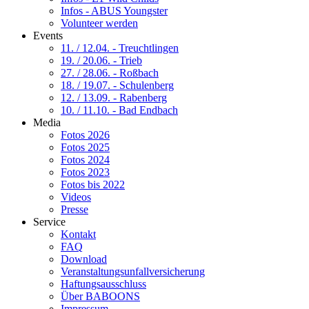
Infos - ABUS Youngster
Volunteer werden
Events
11. / 12.04. - Treuchtlingen
19. / 20.06. - Trieb
27. / 28.06. - Roßbach
18. / 19.07. - Schulenberg
12. / 13.09. - Rabenberg
10. / 11.10. - Bad Endbach
Media
Fotos 2026
Fotos 2025
Fotos 2024
Fotos 2023
Fotos bis 2022
Videos
Presse
Service
Kontakt
FAQ
Download
Veranstaltungsunfallversicherung
Haftungsausschluss
Über BABOONS
Impressum