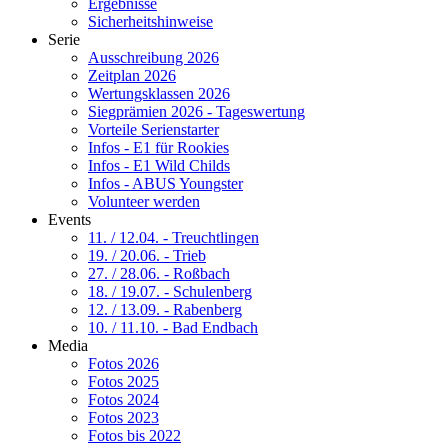
Ergebnisse
Sicherheitshinweise
Serie
Ausschreibung 2026
Zeitplan 2026
Wertungsklassen 2026
Siegprämien 2026 - Tageswertung
Vorteile Serienstarter
Infos - E1 für Rookies
Infos - E1 Wild Childs
Infos - ABUS Youngster
Volunteer werden
Events
11. / 12.04. - Treuchtlingen
19. / 20.06. - Trieb
27. / 28.06. - Roßbach
18. / 19.07. - Schulenberg
12. / 13.09. - Rabenberg
10. / 11.10. - Bad Endbach
Media
Fotos 2026
Fotos 2025
Fotos 2024
Fotos 2023
Fotos bis 2022