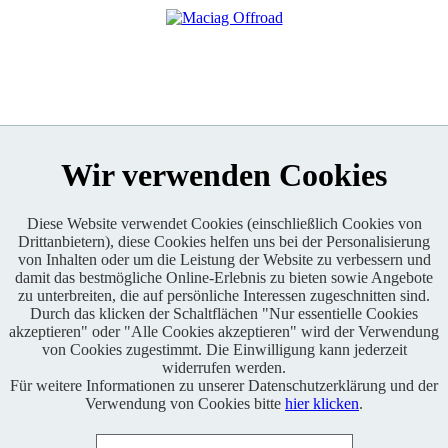
Wir verwenden Cookies
Diese Website verwendet Cookies (einschließlich Cookies von
Drittanbietern), diese Cookies helfen uns bei der Personalisierung
Enduro One Series Partner
von Inhalten oder um die Leistung der Website zu verbessern und
damit das bestmögliche Online-Erlebnis zu bieten sowie Angebote
zu unterbreiten, die auf persönliche Interessen zugeschnitten sind.
Durch das klicken der Schaltflächen "Nur essentielle Cookies
akzeptieren" oder "Alle Cookies akzeptieren" wird der Verwendung
von Cookies zugestimmt. Die Einwilligung kann jederzeit
widerrufen werden.
Für weitere Informationen zu unserer Datenschutzerklärung und der
Copyright © 2021 BABOONS GmbH. Alle Rechte vorbehalten.
Verwendung von Cookies bitte
hier klicken
.
Keine Haftung und kein Anspruch auf Vollständigkeit sowie
Richtigkeit von Inhalten, Berichten und Kommentaren.