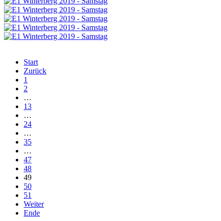
Start
Zurück
1
2
…
13
…
24
…
35
…
47
48
49
50
51
Weiter
Ende