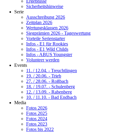
Ergebnisse
Sicherheitshinweise
Serie
Ausschreibung 2026
Zeitplan 2026
Wertungsklassen 2026
Siegprämien 2026 - Tageswertung
Vorteile Serienstarter
Infos - E1 für Rookies
Infos - E1 Wild Childs
Infos - ABUS Youngster
Volunteer werden
Events
11. / 12.04. - Treuchtlingen
19. / 20.06. - Trieb
27. / 28.06. - Roßbach
18. / 19.07. - Schulenberg
12. / 13.09. - Rabenberg
10. / 11.10. - Bad Endbach
Media
Fotos 2026
Fotos 2025
Fotos 2024
Fotos 2023
Fotos bis 2022