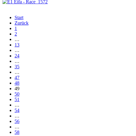
Start
Zurück
1
2
…
13
…
24
…
35
…
47
48
49
50
51
…
54
…
56
…
58