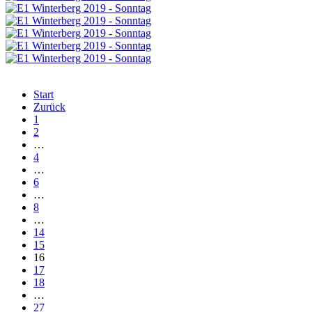
Start
Zurück
1
2
…
4
…
6
…
8
…
14
15
16
17
18
…
27