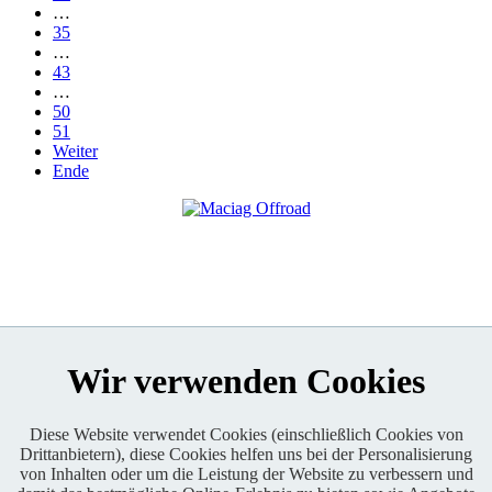
…
35
…
43
…
50
51
Weiter
Ende
Wir verwenden Cookies
Diese Website verwendet Cookies (einschließlich Cookies von
Drittanbietern), diese Cookies helfen uns bei der Personalisierung
Enduro One Series Partner
von Inhalten oder um die Leistung der Website zu verbessern und